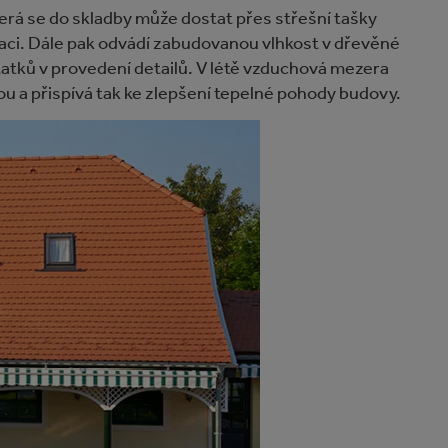
erá se do skladby může dostat přes střešní tašky
olaci. Dále pak odvádí zabudovanou vlhkost v dřevěné
atků v provedení detailů. V létě vzduchová mezera
ou a přispívá tak ke zlepšení tepelné pohody budovy.