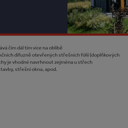
ává čím dál tím více na oblibě
ních difuzně otevřených střešních fólií (doplňkových
echy je vhodné navrhnout zejména u střech
stavby, střešní okna, apod.