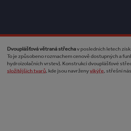
Dvouplášťová větraná střecha
v posledních letech získ
To je způsobeno rozmachem cenově dostupných a funkč
hydroizolačních vrstev). Konstrukci dvouplášťové stř
složitějších tvarů
, kde jsou navrženy
vikýře
, střešní ná