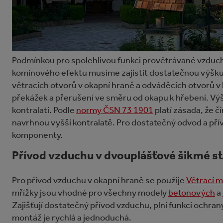
Podmínkou pro spolehlivou funkci provětrávané vzduch
komínového efektu musíme zajistit dostatečnou výšk
větracích otvorů v okapní hraně a odváděcích otvorů 
překážek a přerušení ve směru od okapu k hřebeni. V
kontralatí. Podle
normy ČSN 73 1901
platí zásada, že č
navrhnou vyšší kontralatě. Pro dostatečný odvod a př
komponenty.
Přívod vzduchu v dvouplášťové šikmé s
Pro přívod vzduchu v okapní hraně se použije
Větrací m
mřížky jsou vhodné pro všechny modely
betonových
a
Zajišťují dostatečný přívod vzduchu, plní funkci ochrany
montáž je rychlá a jednoduchá.