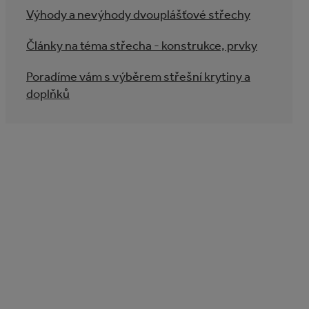
Výhody a nevýhody dvouplášťové střechy
Články na téma střecha - konstrukce, prvky
Poradíme vám s výběrem střešní krytiny a
doplňků