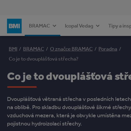
Icopal Vedag
Tipy a ins
BRAMAC
BMI
/
BRAMAC
/
O značce BRAMAC
/
Poradna
/
Co je to dvouplášťová střecha?
Co je to dvouplášťová st
Dvouplášťová větraná střecha v posledních letech 
na oblibě. Pro skladbu dvouplášťové šikmé střechy
vzduchová mezera, která je obvykle umístěna mezi
pojistnou hydroizolací střechy.