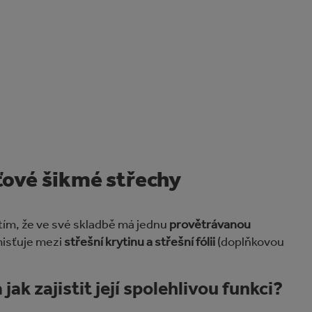
ťové šikmé střechy
ím, že ve své skladbě má jednu
provětrávanou
misťuje mezi
střešní krytinu a střešní fólii
(doplňkovou
ak zajistit její spolehlivou funkci?