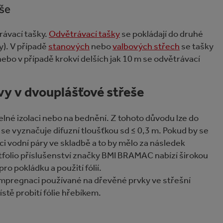
še
rávací tašky.
Odvětrávací tašky
se pokládají do druhé
y). V případě
stanových
nebo
valbových střech
se tašky
ebo v případě krokví delších jak 10 m se odvětrávací
vy v dvouplášťové střeše
elné izolaci nebo na bednění. Z tohoto důvodu lze do
 se vyznačuje difuzní tloušťkou sd ≤ 0,3 m. Pokud by se
ci vodní páry ve skladbě a to by mělo za následek
rtfolio příslušenství značky BMI BRAMAC nabízí širokou
ro pokládku a použití fólií.
impregnaci používané na dřevěné prvky ve střešní
stě probití fólie hřebíkem.