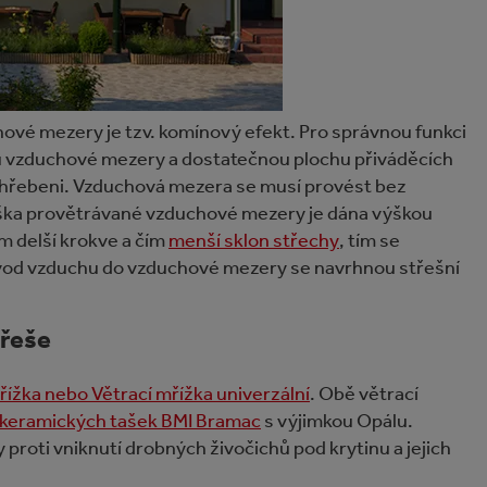
ové mezery je tzv. komínový efekt. Pro správnou funkci
u vzduchové mezery a dostatečnou plochu přiváděcích
v hřebeni. Vzduchová mezera se musí provést bez
ýška provětrávané vzduchové mezery je dána výškou
ím delší krokve a čím
menší sklon střechy
, tím se
ívod vzduchu do vzduchové mezery se navrhnou střešní
třeše
řížka nebo Větrací mřížka univerzální
. Obě větrací
keramických tašek BMI Bramac
s výjimkou Opálu.
 proti vniknutí drobných živočichů pod krytinu a jejich