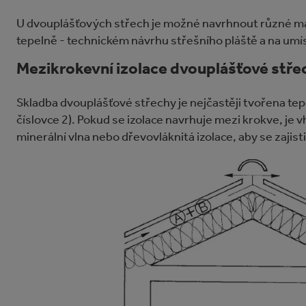
U dvouplášťových střech je možné navrhnout různé mate
tepelně - technickém návrhu střešního pláště a na umíst
Mezikrokevní izolace dvouplášťové stře
Skladba dvouplášťové střechy je nejčastěji tvořena te
číslovce 2). Pokud se izolace navrhuje mezi krokve, je vh
minerální vlna nebo dřevovláknitá izolace, aby se zaji