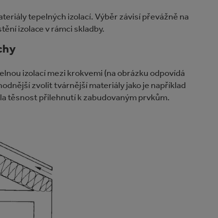
riály tepelných izolací. Výběr závisí převážně na
ění izolace v rámci skladby.
chy
pelnou izolací mezi krokvemi (na obrázku odpovídá
odnější zvolit tvárnější materiály jako je například
stila těsnost přilehnutí k zabudovaným prvkům.