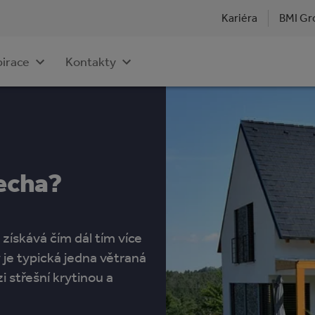
Kariéra
BMI Gr
pirace
Kontakty
řecha?
získává čím dál tím více
 je typická jedna větraná
 střešní krytinou a