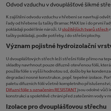
Odvod vzduchu v dvouplášťové šikmé stře
K zajištění odvodu vzduchu v hřebeni se navrhují odvět
řady od hřebene (u tašky Bramac MAX lze i do první řad
pokládají podél linie nároží. U
složitějších tvarů střech
n
tašky pokládají, podle potřeby, i do střešní plochy.
Význam pojistné hydroizolační vrst
U dvouplášťových střech leží střešní fólie přímo na tep
skladby navrhnout pouze difuzně otevřenou fólii, která
použila fólie s vyšší hodnotou sd, došlo by ke kondenza
degradaci nosné konstrukce, popř. tepelné izolace. Po
paletu difuzních fólií včetně kompletního příslušenství p
Difuzní fólie s označením RESISTANT
jsou odolné vůči 
konstrukci a spolehlivě chrání před zatečením vody v mí
Izolace pro dvouplášťovou střechu