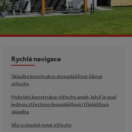
Rychlá navigace
Skladba konstrukce dvouplášťové šikmé
střechy
Hybridní konstrukce střechy aneb, když je pod
jednou střechou dvouplášťová i tříplášťová
skladba
Vše o stavbě nové střechy