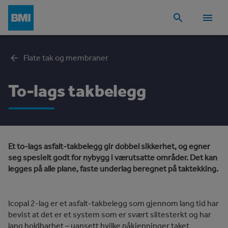
Flate tak og membraner
To-lags takbelegg
Et to-lags asfalt-takbelegg gir dobbel sikkerhet, og egner
seg spesielt godt for nybygg i værutsatte områder. Det kan
legges på alle plane, faste underlag beregnet på taktekking.
Icopal 2-lag er et asfalt-takbelegg som gjennom lang tid har
bevist at det er et system som er svært slitesterkt og har
lang holdbarhet – uansett hvilke påkjenninger taket