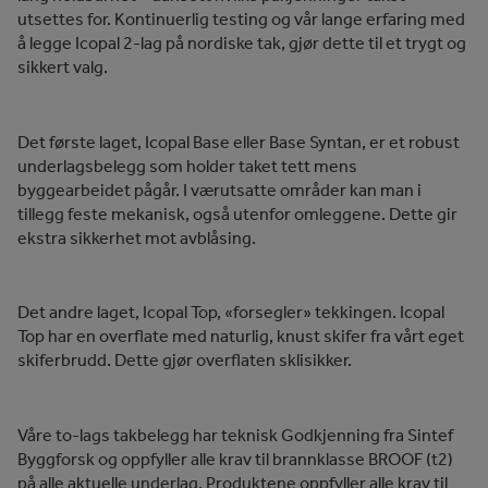
utsettes for. Kontinuerlig testing og vår lange erfaring med
å legge Icopal 2-lag på nordiske tak, gjør dette til et trygt og
sikkert valg.
Det første laget, Icopal Base eller Base Syntan, er et robust
underlagsbelegg som holder taket tett mens
byggearbeidet pågår. I værutsatte områder kan man i
tillegg feste mekanisk, også utenfor omleggene. Dette gir
ekstra sikkerhet mot avblåsing.
Det andre laget, Icopal Top, «forsegler» tekkingen. Icopal
Top har en overflate med naturlig, knust skifer fra vårt eget
skiferbrudd. Dette gjør overflaten sklisikker.
Våre to-lags takbelegg har teknisk Godkjenning fra Sintef
Byggforsk og oppfyller alle krav til brannklasse BROOF (t2)
på alle aktuelle underlag. Produktene oppfyller alle krav til