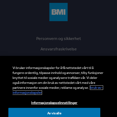
Personvern og sikkerhet
Ansvarsfraskrivelse
Cookies
Vi bruker informasjonskapsler for å få nettstedet vårt til å
Imprint
fungere ordentlig, tilpasse innhold og annonser, tilby funksjoner
knyttet til sosiale medier og analysere trafikken vår. Vi deler
Etisk hotline
også informasjon om din bruk av nettstedet vårt med våre
partnere innenfor sosiale medier, reklame og analyse.
bruk-av-
BMI Supplier and Third Party Codes of Conduct
informasjonskapsler
Sitemap
Informasjonskapselinnstillinger
Avvis alle