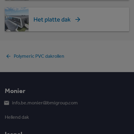
Het platte dak
Polymeric PVC dakrollen
Monier
info.be.monier@bmigroup.com
Hellend dak