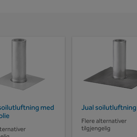
oilutluftning med
Jual soilutluftnin
lie
Flere alternativer
tilgjengelig
lternativer
elig