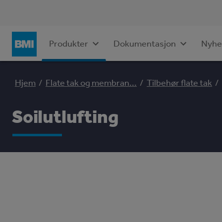
Dokumentasjon
Nyhe
Produkter
Hjem
/
Flate tak og membran...
/
Tilbehør flate tak
/
Soilutlufting