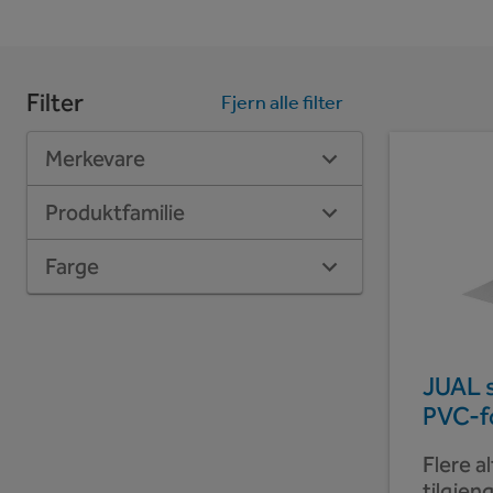
Filter
Fjern alle filter
Merkevare
Produktfamilie
Farge
JUAL s
PVC-fo
Flere a
tilgjeng