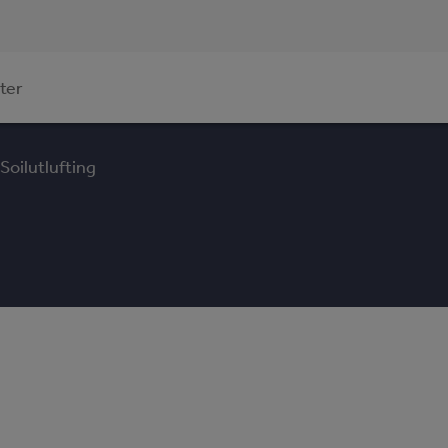
ter
Soilutlufting