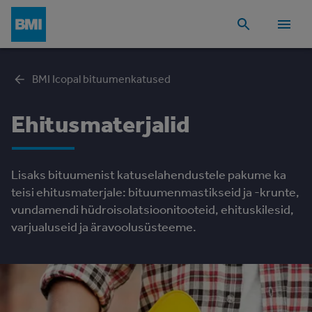
BMI Icopal bituumenkatused
Ehitusmaterjalid
Lisaks bituumenist katuselahendustele pakume ka
teisi ehitusmaterjale: bituumenmastikseid ja -krunte,
vundamendi hüdroisolatsioonitooteid, ehituskilesid,
varjualuseid ja äravoolusüsteeme.