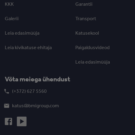
KKK
Garantii
Galerii
Transport
Leia edasimüüja
Katusekool
Leia kivikatuse ehitaja
Paigaldusvideod
Leia edasimüüja
Võta meiega ühendust
(+372) 627 5560
katus@bmigroup.com