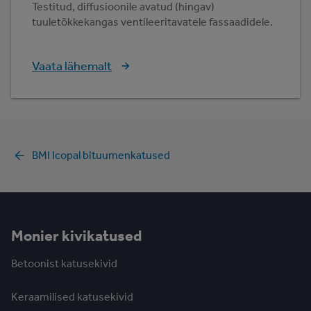
Testitud, diffusioonile avatud (hingav)
tuuletõkkekangas ventileeritavatele fassaadidele.
Vaata lähemalt
BMI Icopal bituumenkatused
Monier kivikatused
Betoonist katusekivid
Keraamilised katusekivid