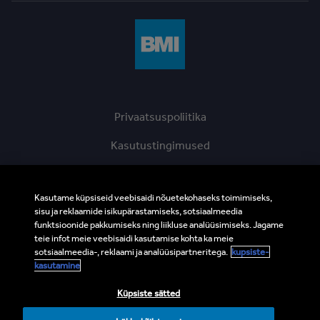
Privaatsuspoliitika
Kasutustingimused
Kalkulaatori kasutustingimused
Kasutame küpsiseid veebisaidi nõuetekohaseks toimimiseks,
Küpsiste kasutamine
sisu ja reklaamide isikupärastamiseks, sotsiaalmeedia
funktsioonide pakkumiseks ning liikluse analüüsimiseks. Jagame
Eetika vihjeliin
teie infot meie veebisaidi kasutamise kohta ka meie
sotsiaalmeedia-, reklaami ja analüüsipartneritega.
kupsiste-
BMI Supplier and Third Party Codes of Conduct
kasutamine
Sisukaart
Küpsiste sätted