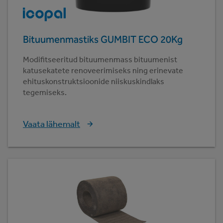
Bituumenmastiks GUMBIT ECO 20Kg
Modifitseeritud bituumenmass bituumenist
katusekatete renoveerimiseks ning erinevate
ehituskonstruktsioonide niiskuskindlaks
tegemiseks.
Vaata lähemalt