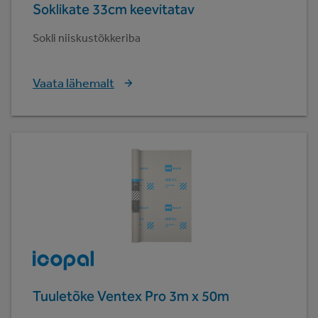
Soklikate 33cm keevitatav
Sokli niiskustõkkeriba
Vaata lähemalt
Tuuletõke Ventex Pro 3m x 50m