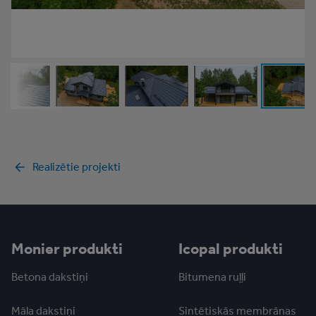
Realizētie projekti
Monier produkti
Icopal produkti
Betona dakstiņi
Bitumena ruļļi
Māla dakstiņi
Sintētiskās membrānas