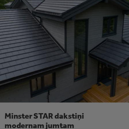
Minster STAR dakstiņi
modernam jumtam