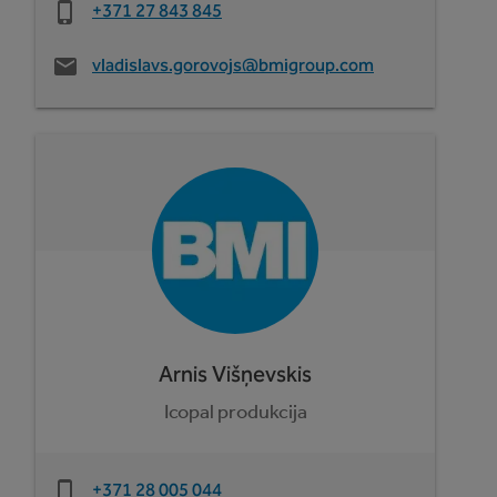
+371 27 843 845
vladislavs.gorovojs@bmigroup.com
Arnis Višņevskis
Icopal produkcija
+371 28 005 044