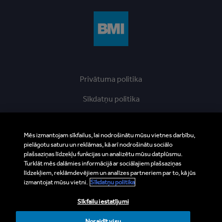
Privātuma politika
Sīkdatņu politika
Atruna
Mēs izmantojam sīkfailus, lai nodrošinātu mūsu vietnes darbību,
Impressum
pielāgotu saturu un reklāmas, kā arī nodrošinātu sociālo
plašsaziņas līdzekļu funkcijas un analizētu mūsu datplūsmu.
Ētikas karstā līnija
Turklāt mēs dalāmies informācijā ar sociālajiem plašsaziņas
līdzekļiem, reklāmdevējiem un analīzes partneriem par to, kā jūs
BMI Supplier and Third Party Codes of Conduct
izmantojat mūsu vietni.
Sīkdatņu politika
Vietnes karte
Sīkfailu iestatījumi
Noraidīt visu