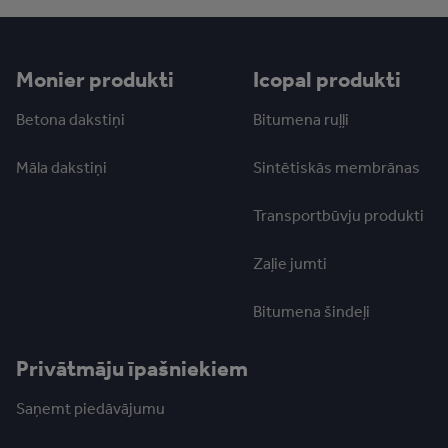
Monier produkti
Icopal produkti
Betona dakstiņi
Bitumena ruļļi
Māla dakstiņi
Sintētiskās membrānas
Transportbūvju produkti
Zaļie jumti
Bitumena šindeļi
Privātmāju īpašniekiem
Saņemt piedāvājumu