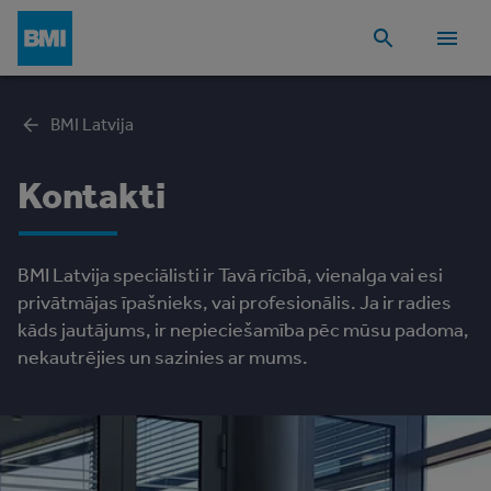
BMI Latvija
Kontakti
BMI Latvija speciālisti ir Tavā rīcībā, vienalga vai esi
privātmājas īpašnieks, vai profesionālis. Ja ir radies
kāds jautājums, ir nepieciešamība pēc mūsu padoma,
nekautrējies un sazinies ar mums.