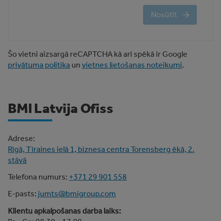
Nosūtīt
Šo vietni aizsargā reCAPTCHA kā arī spēkā ir Google
privātuma politika
un
vietnes lietošanas noteikumi
.
BMI Latvija Ofiss
Adrese:
Rīgā, Tīraines ielā 1, biznesa centra Torensberg ēkā, 2.
stāvā
Telefona numurs:
+371 29 901 558
E-pasts:
jumts@bmigroup.com
Klientu apkalpošanas darba laiks: