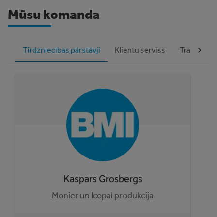
Mūsu komanda
Tirdzniecības pārstāvji
Klientu serviss
Transports 
Kaspars Grosbergs
Monier un Icopal produkcija