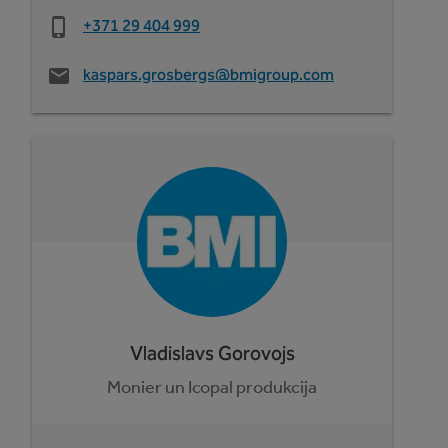
+371 29 404 999
kaspars.grosbergs@bmigroup.com
Vladislavs Gorovojs
Monier un Icopal produkcija