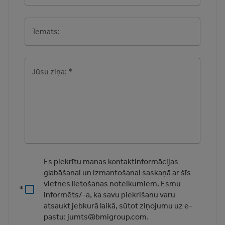
Temats:
Jūsu ziņa:
*
Es piekrītu manas kontaktinformācijas
glabāšanai un izmantošanai saskaņā ar šīs
vietnes lietošanas noteikumiem. Esmu
informēts/-a, ka savu piekrišanu varu
atsaukt jebkurā laikā, sūtot ziņojumu uz e-
pastu: jumts@bmigroup.com.