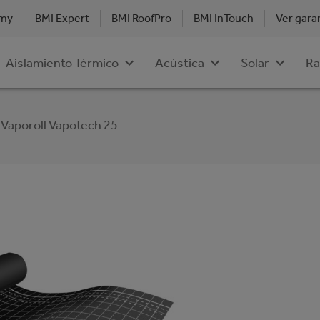
emy
BMI Expert
BMI RoofPro
BMI InTouch
Ver gara
Aislamiento Térmico
Acústica
Solar
Ra
Vaporoll Vapotech 25