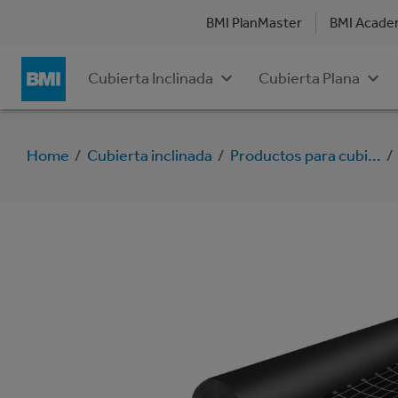
BMI PlanMaster
BMI Acad
Cubierta Inclinada
Cubierta Plana
Home
/
Cubierta inclinada
/
Productos para cubi...
/