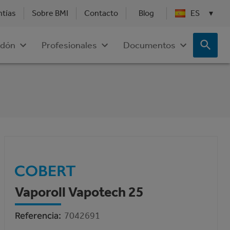
ntías
Sobre BMI
Contacto
Blog
ES
▾
dón
Profesionales
Documentos
Vaporoll Vapotech 25
Referencia
7042691