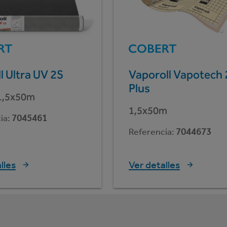
l Ultra UV 2S
Vaporoll Vapotech 
Plus
1,5x50m
1,5x50m
ia
:
7045461
Referencia
:
7044673
lles
Ver detalles