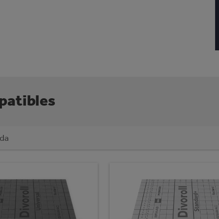
patibles
ada