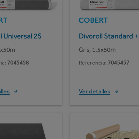
l Universal 2S
Divoroll Standard +
,5x50m
Gris, 1,5x50m
ia
:
7045458
Referencia
:
7045457
lles
Ver detalles