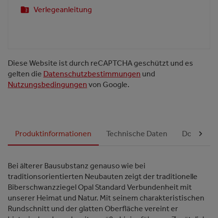
Verlegeanleitung
Diese Website ist durch reCAPTCHA geschützt und es
gelten die
Datenschutzbestimmungen
und
Nutzungsbedingungen
von Google.
Produktinformationen
Technische Daten
Dokument
Bei älterer Bausubstanz genauso wie bei
traditionsorientierten Neubauten zeigt der traditionelle
Biberschwanzziegel Opal Standard Verbundenheit mit
unserer Heimat und Natur. Mit seinem charakteristischen
Rundschnitt und der glatten Oberfläche vereint er