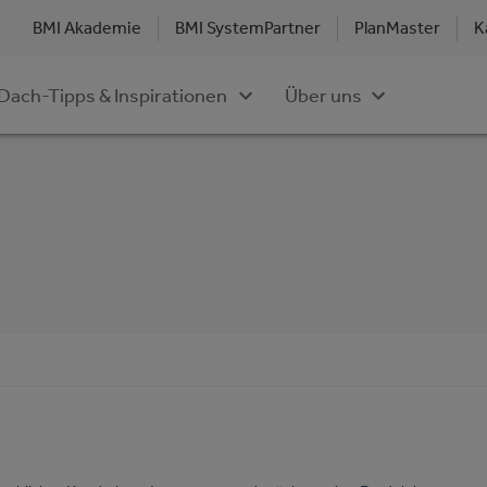
BMI Akademie
BMI SystemPartner
PlanMaster
K
Dach-Tipps & Inspirationen
Über uns