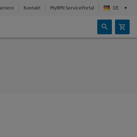
arriere
Kontakt
MyBMI ServicePortal
DE
▾