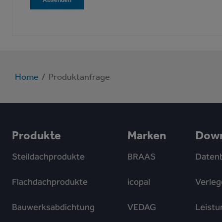
Home
/
Produktanfrage
Produkte
Marken
Down
Steildachprodukte
BRAAS
Datenb
Flachdachprodukte
icopal
Verleg
Bauwerksabdichtung
VEDAG
Leistu