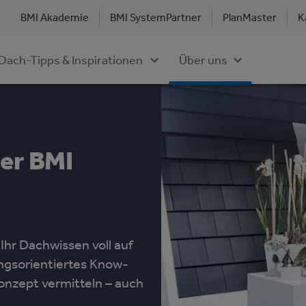
BMI Akademie
BMI SystemPartner
PlanMaster
K
Dach-Tipps & Inspirationen
Über uns
der BMI
Ihr Dachwissen voll auf
gsorientiertes Know-
onzept vermitteln – auch