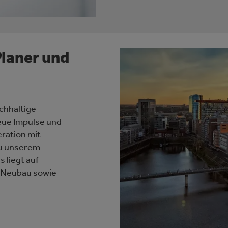
Planer und
chhaltige
ue Impulse und
eration mit
zu unserem
 liegt auf
d Neubau sowie