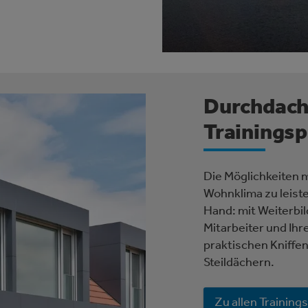
Durchdacht
Trainings
Die Möglichkeiten 
Wohnklima zu leisten
Hand: mit Weiterbild
Mitarbeiter und Ihre
praktischen Kniffe
Steildächern.
Zu allen Trainings