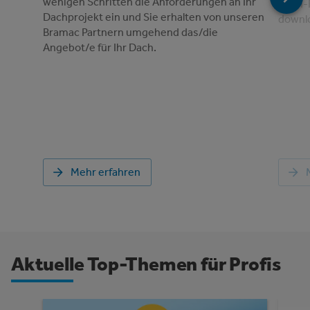
wenigen Schritten die Anforderungen an Ihr
Dach-
Dachprojekt ein und Sie erhalten von unseren
downl
Bramac Partnern umgehend das/die
Angebot/e für Ihr Dach.
Mehr erfahren
Aktuelle Top-Themen für Profis