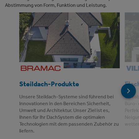
Abstimmung von Form, Funktion und Leistung.
Steildach-Produkte
Flac
Unsere Steildach-Systeme sind führend bei
Ob Fab
Innovationen in den Bereichen Sicherheit,
Büro- 
Umwelt und Architektur. Unser Ziel ist es,
Perfek
Ihnen für Ihr DachSystem die optimalen
Neigun
Technologien mit dem passenden Zubehör zu
wetter
liefern.