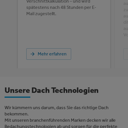
Verschnittkalkulation – und wird
a
spätestens nach 48 Stunden per E-
zu
Mail zugestellt.
a
di
au
Vo
Mehr erfahren
Unsere Dach Technologien
Wir kümmern uns darum, dass Sie das richtige Dach
bekommen.
Mit unseren branchenführenden Marken decken wir alle
Bedachungstechnologien ab und sorgen für die perfekte