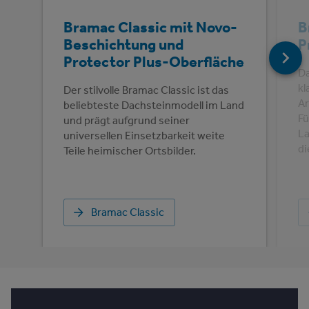
Bramac Classic mit Novo-
B
Beschichtung und
P
Protector Plus-Oberfläche
Da
kl
Der stilvolle Bramac Classic ist das
Ar
beliebteste Dachsteinmodell im Land
Fu
und prägt aufgrund seiner
La
universellen Einsetzbarkeit weite
di
Teile heimischer Ortsbilder.
Bramac Classic