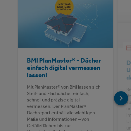
BMI PlanMaster® - Dächer
D
einfach digital vermessen
U
lassen!
d
Mit PlanMaster® von BMI lassen sich
Be
Steil- und Flachdächer einfach,
Re
schnell und präzise digital
au
vermessen. Der PlanMaster®
un
Dachreport enthält alle wichtigen
im
Maße und Informationen – von
Un
Gefälleflächen bis zur
un