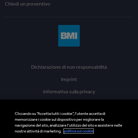
Chiedi un preventivo
Dichiarazione di non responsabilità
Imprint
Informativa sulla privacy
Cookie Policy
Cliccando su “Accetta tutti i cookie”, l'utente accetta di
Linea diretta di etica
memorizzare i cookie sul dispositivo per migliorare la
navigazione del sito, analizzare l'utilizzo del sito e assistere nelle
BMI Supplier and Third Party Codes of Conduct
nostre attività di marketing.
politica sui cookie