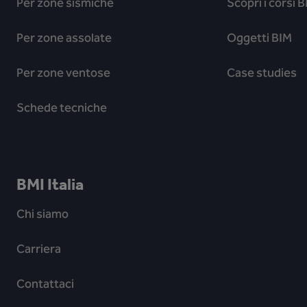
Per zone sismiche
Scopri i corsi
Balan Florin
Per zone assolate
Oggetti BIM
Pavone Canavese
Per zone ventose
Case studies
Certificazione RoofPro
:
Schede tecniche
Balocchi e Valentini S.r.l.
Via delle Primule, 20, 23864 Malgrate LC
BMI Italia
Certificazione RoofPro
:
Chi siamo
Carriera
Bautiz Srl
Borgo S. Domenico, 40, 03036 Isola del Liri FR
Contattaci
Certificazione RoofPro
: