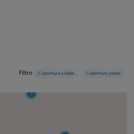
3
Filtro
4
Copertura a falda
Coperture piane
2
3
3