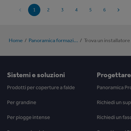
Via Giovanni Gronchi, 22, 67100 Nucleo
Industriale Pile AQ
1
2
3
4
5
6
Certificazione RoofPro
:
Home
/
Panoramica formazi...
/
Trova un installatore
Aurora costruzioni generali S.r.l.
Via degli Abruzzi, 164, 67031 Castel di Sangro AQ
Certificazione RoofPro
:
Sistemi e soluzioni
Progettare 
Prodotti per coperture a falde
Panoramica Pro
Bagozi Arben
Via Barche di Solferino, 27, 46043 Castiglione
Per grandine
Richiedi un su
delle Stiviere MN
Per piogge intense
Richiedi un fas
Certificazione RoofPro
: