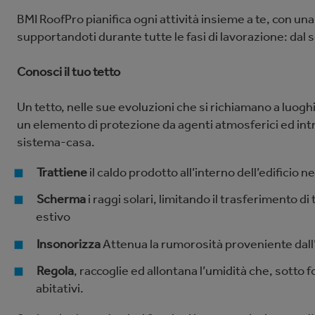
BMI RoofPro pianiﬁca ogni attività insieme a te, con una 
supportandoti durante tutte le fasi di lavorazione: dal 
Conosci il tuo tetto
Un tetto, nelle sue evoluzioni che si richiamano a luoghi,
un elemento di protezione da agenti atmosferici ed in
sistema-casa.
Trattiene
il caldo prodotto all’interno dell’ediﬁcio ne
Scherma
i raggi solari, limitando il trasferimento di
estivo
Insonorizza
Attenua la rumorosità proveniente dall
Regola
, raccoglie ed allontana l’umidità che, sotto
abitativi.