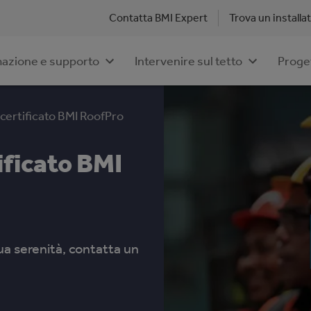
Contatta BMI Expert
Trova un installa
azione e supporto
Intervenire sul tetto
Proge
 certificato BMI RoofPro
ificato BMI
tua serenità, contatta un