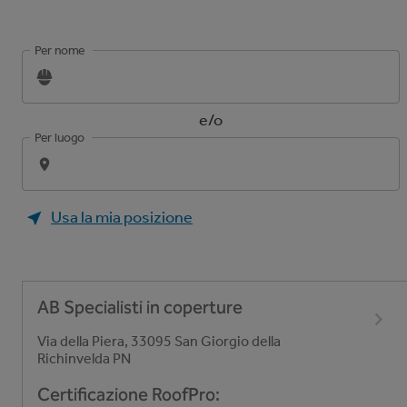
Per nome
e/o
Per luogo
Usa la mia posizione
AB Specialisti in coperture
Via della Piera, 33095 San Giorgio della
Richinvelda PN
Certificazione RoofPro
: