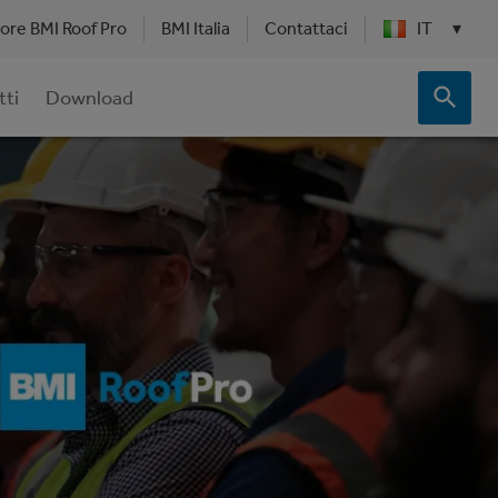
tore BMI Roof Pro
BMI Italia
Contattaci
IT
▾
tti
Download