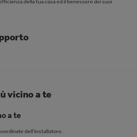
’efﬁcienza della tua casa ed il benessere dei suoi
upporto
ù vicino a te
no a te
oordinate dell’installatore.