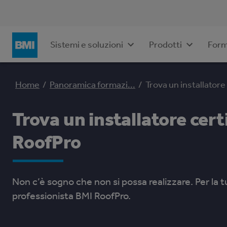
Sistemi e soluzioni
Prodotti
Form
Home
/
Panoramica formazi...
/
Trova un installatore
Trova un installatore cert
RoofPro
Non c’è sogno che non si possa realizzare. Per la 
professionista BMI RoofPro.