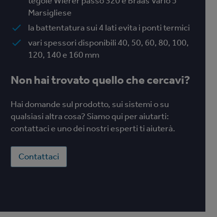
tegole Wierer passo 320 e Braas Vario 5
Marsigliese
la battentatura sui 4 lati evita i ponti termici
vari spessori disponibili 40, 50, 60, 80, 100,
120, 140 e 160 mm
Non hai trovato quello che cercavi?
Hai domande sul prodotto, sui sistemi o su
qualsiasi altra cosa? Siamo qui per aiutarti:
contattaci e uno dei nostri esperti ti aiuterà.
Contattaci