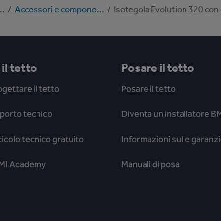
..
/
Accessori e compone...
/
Isotegola Evolution 320 con 
il tetto
Posare il tetto
gettare il tetto
Posare il tetto
pporto tecnico
Diventa un installatore BM
cicolo tecnico gratuito
Informazioni sulle garanzi
 BMI Academy
Manuali di posa