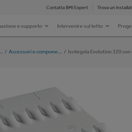
Contatta BMI Expert
Trova un installa
azione e supporto
Intervenire sul tetto
Proge
..
/
Accessori e compone...
/
Isotegola Evolution 320 con 