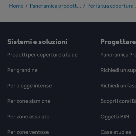
Home
/
Panoramica prodott...
/
Per la tua copertura .
Sistemi e soluzioni
Progettare 
Prodotti per coperture a falde
Panoramica Pro
Per grandine
Richiedi un su
Per piogge intense
Richiedi un fas
Per zone sismiche
Scopri i corsi
Per zone assolate
Oggetti BIM
Per zone ventose
Case studies