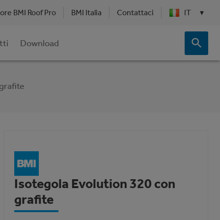
tore BMI Roof Pro
BMI Italia
Contattaci
IT
▾
tti
Download
grafite
Isotegola Evolution 320 con
grafite