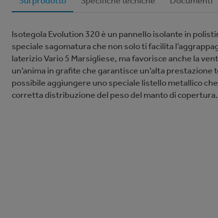
Sul prodotto
Specifiche tecniche
Documenti
Isotegola Evolution 320 è un pannello isolante in polis
speciale sagomatura che non solo ti facilita l’aggrappa
laterizio Vario 5 Marsigliese, ma favorisce anche la ven
un’anima in grafite che garantisce un’alta prestazione te
possibile aggiungere uno speciale listello metallico ch
corretta distribuzione del peso del manto di copertura.