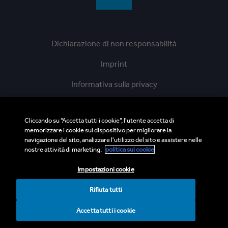
Dichiarazione di non responsabilità
Imprint
Informativa sulla privacy
Cookie Policy
Cliccando su “Accetta tutti i cookie”, l'utente accetta di
Linea diretta di etica
memorizzare i cookie sul dispositivo per migliorare la
navigazione del sito, analizzare l'utilizzo del sito e assistere nelle
BMI Supplier and Third Party Codes of Conduct
nostre attività di marketing.
politica sui cookie
Sitemap
Impostazioni cookie
Rifiuta tutti
Accetta tutti i cookie