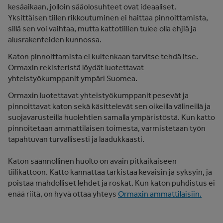
kesäaikaan, jolloin sääolosuhteet ovat ideaaliset.
Yksittäisen tiilen rikkoutuminen ei haittaa pinnoittamista,
sillä sen voi vaihtaa, mutta kattotiilien tulee olla ehjiä ja
alusrakenteiden kunnossa.
Katon pinnoittamista ei kuitenkaan tarvitse tehdä itse.
Ormaxin rekisteristä löydät luotettavat
yhteistyökumppanit ympäri Suomea.
Ormaxin luotettavat yhteistyökumppanit pesevät ja
pinnoittavat katon sekä käsittelevät sen oikeilla välineillä ja
suojavarusteilla huolehtien samalla ympäristöstä. Kun katto
pinnoitetaan ammattilaisen toimesta, varmistetaan työn
tapahtuvan turvallisesti ja laadukkaasti.
Katon säännöllinen huolto on avain pitkäikäiseen
tiilikattoon. Katto kannattaa tarkistaa keväisin ja syksyin, ja
poistaa mahdolliset lehdet ja roskat. Kun katon puhdistus ei
enää riitä, on hyvä ottaa yhteys
Ormaxin ammattilaisiin.