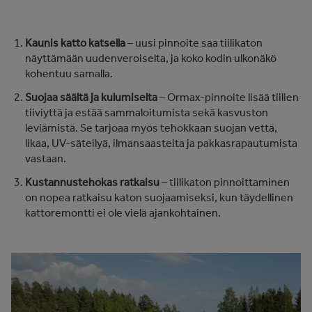
Kaunis katto katsella
– uusi pinnoite saa tiilikaton
näyttämään uudenveroiselta, ja koko kodin ulkonäkö
kohentuu samalla.
Suojaa säältä ja kulumiselta
– Ormax-pinnoite lisää tiilien
tiiviyttä ja estää sammaloitumista sekä kasvuston
leviämistä. Se tarjoaa myös tehokkaan suojan vettä,
likaa, UV-säteilyä, ilmansaasteita ja pakkasrapautumista
vastaan.
Kustannustehokas ratkaisu
– tiilikaton pinnoittaminen
on nopea ratkaisu katon suojaamiseksi, kun täydellinen
kattoremontti ei ole vielä ajankohtainen.