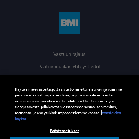
Vastuun rajaus
Päätoimipaikan yhteystiedot
Evästeiden käyttö
Käytämme evästeitä, jotta sivustomme toimii oikein ja voimme
Tietosuojaseloste
personoida sisältöä ja mainoksia, tarjota sosiaalisen median
ominaisuuksia ja analysoida tietoliikennettä. Jaamme myös
Eettinen vihjelinja
tietoja tavasta, jolla käytät sivustoamme sosiaalisen median,
mainonta- ja analytiikkakumppaneidemme kanssa.
evasteiden-
BMI Supplier and Third Party Codes of Conduct
kaytto
Sivukartta
Evästeasetukset