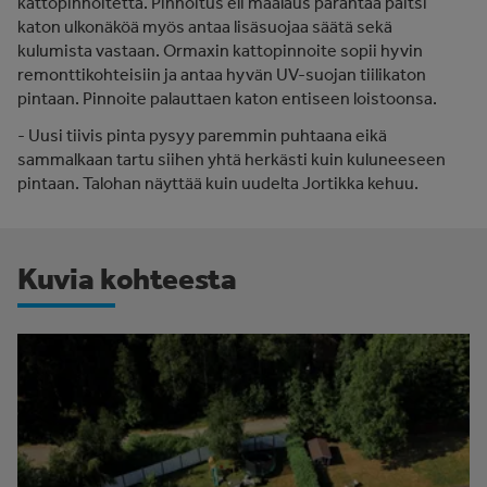
kattopinnoitetta. Pinnoitus eli maalaus parantaa paitsi
katon ulkonäköä myös antaa lisäsuojaa säätä sekä
kulumista vastaan. Ormaxin kattopinnoite sopii hyvin
remonttikohteisiin ja antaa hyvän UV-suojan tiilikaton
pintaan. Pinnoite palauttaen katon entiseen loistoonsa.
- Uusi tiivis pinta pysyy paremmin puhtaana eikä
sammalkaan tartu siihen yhtä herkästi kuin kuluneeseen
pintaan. Talohan näyttää kuin uudelta Jortikka kehuu.
Kuvia kohteesta