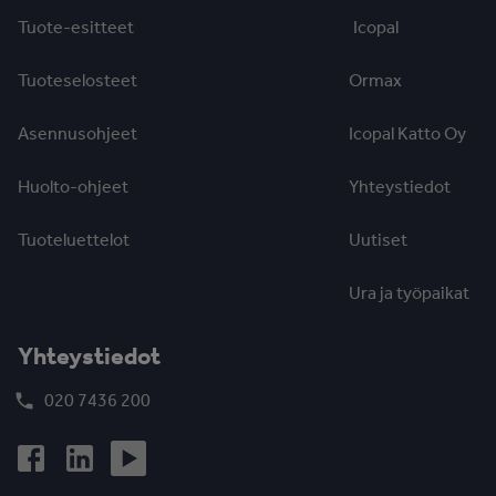
Tuote-esitteet
Icopal
Tuoteselosteet
Ormax
Asennusohjeet
Icopal Katto Oy
Huolto-ohjeet
Yhteystiedot
Tuoteluettelot
Uutiset
Ura ja työpaikat
Yhteystiedot
020 7436 200