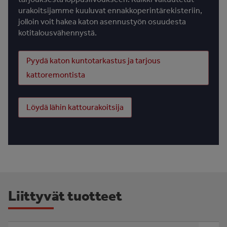
urakoitsijamme kuuluvat ennakkoperintärekisteriin,
jolloin voit hakea katon asennustyön osuudesta
kotitalousvähennystä.
Pyydä katon kuntotarkastus ja tarjous
kattoremontista
Löydä lähin kattourakoitsija
Liittyvät tuotteet