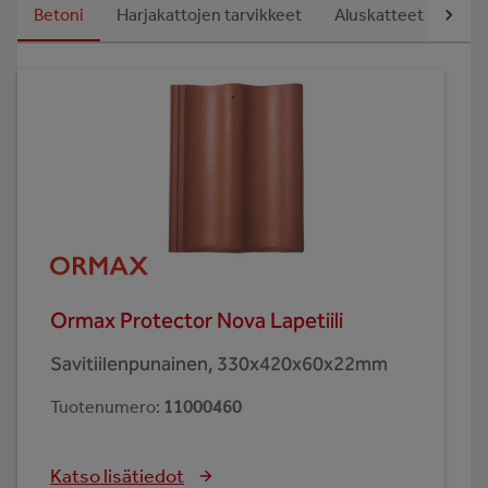
Betoni
Harjakattojen tarvikkeet
Aluskatteet
Läpi
Ormax Protector Nova Lapetiili
Savitiilenpunainen, 330x420x60x22mm
Tuotenumero
:
11000460
Katso lisätiedot