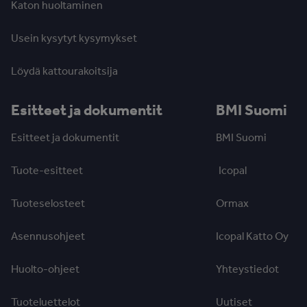
Katon huoltaminen
Usein kysytyt kysymykset
Löydä kattourakoitsija
Esitteet ja dokumentit
BMI Suomi
Esitteet ja dokumentit
BMI Suomi
Tuote-esitteet
Icopal
Tuoteselosteet
Ormax
Asennusohjeet
Icopal Katto Oy
Huolto-ohjeet
Yhteystiedot
Tuoteluettelot
Uutiset