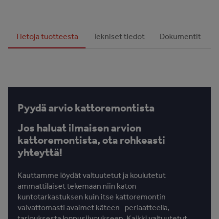
Tietoja tuotteesta
Tekniset tiedot
Dokumentit
Pyydä arvio kattoremontista
Jos haluat ilmaisen arvion
kattoremontista, ota rohkeasti
yhteyttä!
Kauttamme löydät valtuutetut ja koulutetut
ammattilaiset tekemään niin katon
kuntotarkastuksen kuin itse kattoremontin
vaivattomasti avaimet käteen -periaatteella,
tarjouksesta loppusiivoukseen. Kaikki valtuutetut