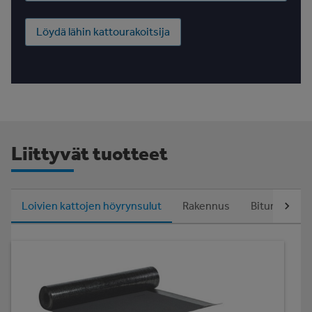
Löydä lähin kattourakoitsija
Liittyvät tuotteet
Loivien kattojen höyrynsulut
Rakennus
Bitumiset