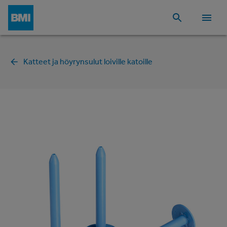
Katteet ja höyrynsulut loiville katoille