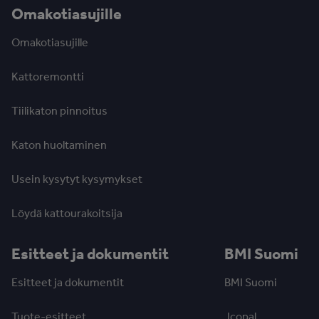
Omakotiasujille
Omakotiasujille
Kattoremontti
Tiilikaton pinnoitus
Katon huoltaminen
Usein kysytyt kysymykset
Löydä kattourakoitsija
Esitteet ja dokumentit
BMI Suomi
Esitteet ja dokumentit
BMI Suomi
Tuote-esitteet
Icopal