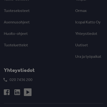
Tuoteselosteet
Ormax
Asennusohjeet
Icopal Katto Oy
Huolto-ohjeet
Yhteystiedot
Tuoteluettelot
Uutiset
Ura ja työpaikat
Yhteystiedot
020 7436 200