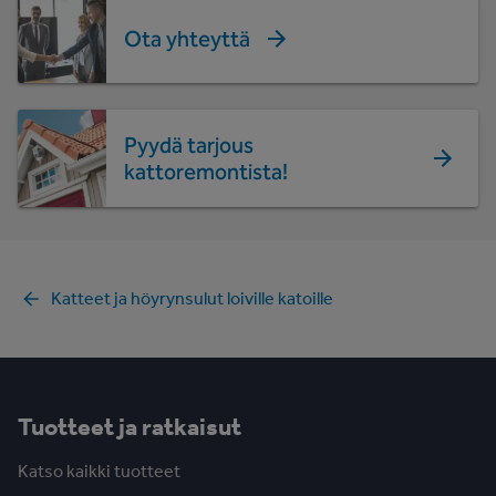
Ota yhteyttä
Pyydä tarjous
kattoremontista!
Katteet ja höyrynsulut loiville katoille
Tuotteet ja ratkaisut
Katso kaikki tuotteet