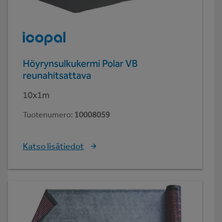
Höyrynsulkukermi Polar VB
reunahitsattava
10x1m
Tuotenumero
:
10008059
Katso lisätiedot