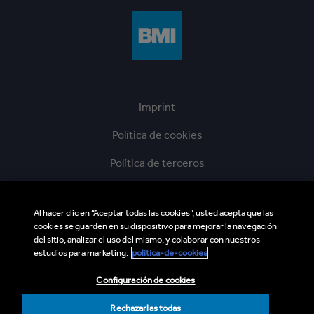
Imprint
Política de cookies
Política de terceros
Aviso legal
Al hacer clic en “Aceptar todas las cookies”, usted acepta que las
Línea Directa de Ética
cookies se guarden en su dispositivo para mejorar la navegación
del sitio, analizar el uso del mismo, y colaborar con nuestros
BMI Supplier and Third Party Codes of Conduct
estudios para marketing.
politica-de-cookies
Sitemap
Configuración de cookies
Rechazarlas todas