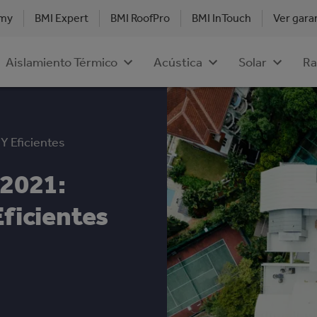
emy
BMI Expert
BMI RoofPro
BMI InTouch
Ver gara
Aislamiento Térmico
Acústica
Solar
Ra
Y Eficientes
 2021:
Eficientes