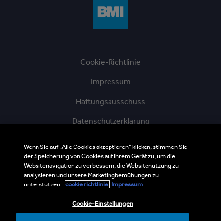
Cookie-Richtlinie
Impressum
Haftungsausschuss
Datenschutzerklärung
AGBs der BMI Austria GmbH
Wenn Sie auf „Alle Cookies akzeptieren“ klicken, stimmen Sie
der Speicherung von Cookies auf Ihrem Gerät zu, um die
Ethik-Hotline
Websitenavigation zu verbessern, die Websitenutzung zu
analysieren und unsere Marketingbemühungen zu
BMI Supplier and Third Party Codes of Conduct
unterstützen.
cookie richtlinie
Impressum
Sitemap
Cookie-Einstellungen