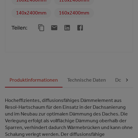
140x2400mm
160x2400mm
Teilen
:
Produktinformationen
Technische Daten
Dokument
Hocheffizientes, diffusionsfähiges Dämmelement aus
Resol-Hartschaum für den Einsatz in der Dachsanierung
und im Neubau zur optimalen Dämmung des Daches. Die
Verlegung erfolgt als vollflächige Dämmung oberhalb der
Sparren, verhindert dadurch Wärmebrücken und kann ohne
Schalung verlegt werden. Der diffusionsfähige