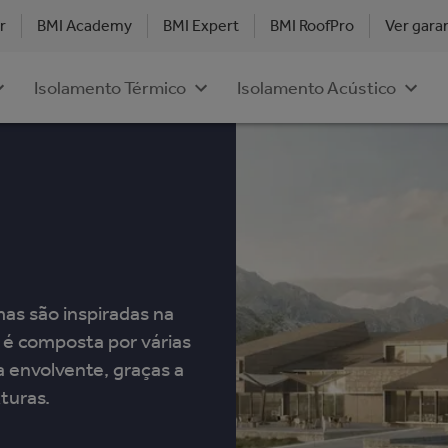
r
BMI Academy
BMI Expert
BMI RoofPro
Ver gara
Isolamento Térmico
Isolamento Acústico
as são inspiradas na
 é composta por várias
 envolvente, graças a
turas.