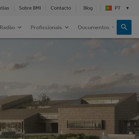
ntias
Sobre BMI
Contacto
Blog
PT
▾
Radão
Profissionais
Documentos