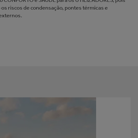
mo CONFORTO e SAÚDE para os UTILIZADORES, pois
os riscos de condensação, pontes térmicas e
externos.