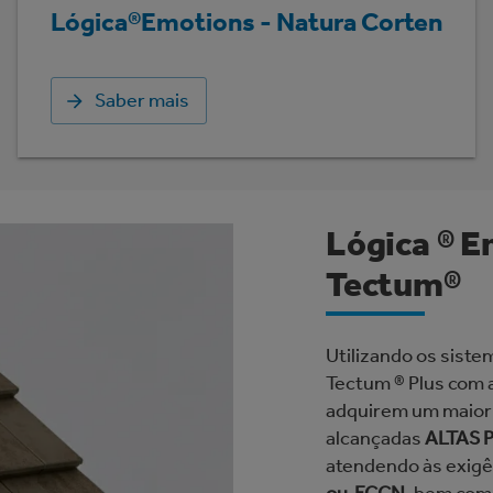
Lógica®Emotions - Natura Corten
Saber mais
Lógica ® E
Tectum®
Utilizando os siste
Tectum ® Plus com a
adquirem um maior 
alcançadas
ALTAS 
atendendo às exigê