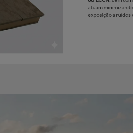
ou ECCN
, bem co
atuam minimizando 
exposição a ruídos 