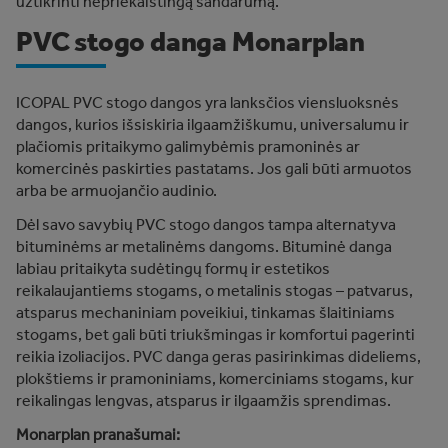
užtikrinti nepriekaištingą sandarumą.
PVC stogo danga Monarplan
ICOPAL PVC stogo dangos
yra lanksčios viensluoksnės
dangos, kurios išsiskiria ilgaamžiškumu, universalumu ir
plačiomis pritaikymo galimybėmis pramoninės ar
komercinės paskirties pastatams. Jos gali būti armuotos
arba be armuojančio audinio.
Dėl savo savybių PVC stogo dangos tampa alternatyva
bituminėms ar metalinėms dangoms. Bituminė danga
labiau pritaikyta sudėtingų formų ir estetikos
reikalaujantiems stogams, o metalinis stogas – patvarus,
atsparus mechaniniam poveikiui, tinkamas šlaitiniams
stogams, bet gali būti triukšmingas ir komfortui pagerinti
reikia izoliacijos. PVC danga geras pasirinkimas dideliems,
plokštiems ir pramoniniams, komerciniams stogams, kur
reikalingas lengvas, atsparus ir ilgaamžis sprendimas.
Monarplan pranašumai: