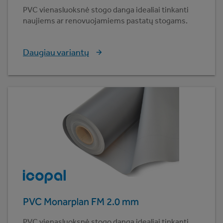
PVC vienasluoksnė stogo danga idealiai tinkanti
naujiems ar renovuojamiems pastatų stogams.
Daugiau variantų
PVC Monarplan FM 2.0 mm
PVC vienasluoksnė stogo danga idealiai tinkanti