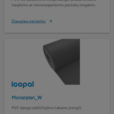
naujiems ar renovuojamiems pastatų stogams.
Daugiau variantų
Monarplan_W
PVC danga vaikščiojimo takams įrengti.