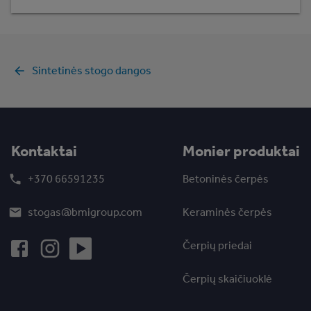
Sintetinės stogo dangos
Kontaktai
Monier produktai
+370 66591235
Betoninės čerpės
stogas@bmigroup.com
Keraminės čerpės
Čerpių priedai
Čerpių skaičiuoklė