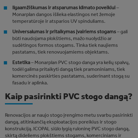
Ilgaamžiškumas ir atsparumas klimato poveikiui
–
Monarplan dangos išlieka elastingos net žemoje
temperatūroje ir atsparios UV spinduliams.
Universalumas ir pritaikymas įvairiems stogams
– gali
būti naudojama plokštiems, mažo nuolydžio ar
sudėtingos formos stogams. Tinka tiek naujiems
pastatams, tiek renovuojamiems objektams.
Estetika
– Monarplan PVC stogo danga yra kelių spalvų,
todėl galima pritaikyti dangą tiek pramoniniams, tiek
komercinės paskirties pastatams, suderinant stogą su
fasadu ir aplinka.
Kaip pasirinkti PVC stogo dangą?
Renovacijos ar naujo stogo įrengimo metu svarbu pasirinkti
dangą, atitinkančią eksploatacijos poreikius ir stogo
konstrukciją. ICOPAL siūlo lygią ruloninę PVC stogo dangą,
skirtą dideliems plokštiems stogams, komerciniams ir