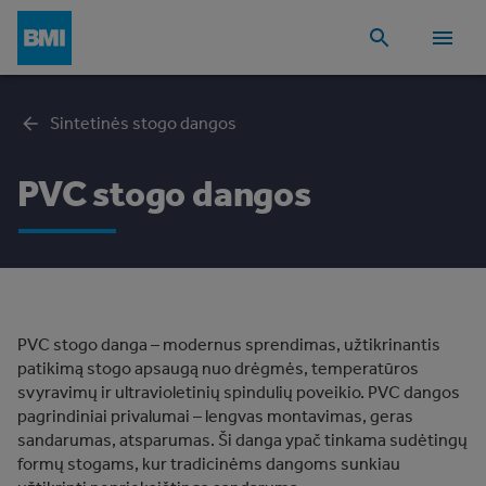
Sintetinės stogo dangos
PVC stogo dangos
PVC stogo danga – modernus sprendimas, užtikrinantis
patikimą stogo apsaugą nuo drėgmės, temperatūros
svyravimų ir ultravioletinių spindulių poveikio. PVC dangos
pagrindiniai privalumai – lengvas montavimas, geras
sandarumas, atsparumas. Ši danga ypač tinkama sudėtingų
formų stogams, kur tradicinėms dangoms sunkiau