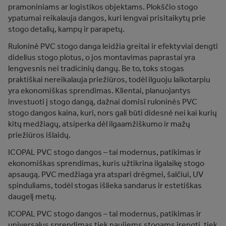
pramoniniams ar logistikos objektams. Plokščio stogo
ypatumai reikalauja dangos, kuri lengvai prisitaikytų prie
stogo detalių, kampų ir parapetų.
Ruloninė PVC stogo danga leidžia greitai ir efektyviai dengti
didelius stogo plotus, o jos montavimas paprastai yra
lengvesnis nei tradicinių dangų. Be to, toks stogas
praktiškai nereikalauja priežiūros, todėl ilguoju laikotarpiu
yra ekonomiškas sprendimas. Klientai, planuojantys
investuoti į stogo dangą, dažnai domisi ruloninės PVC
stogo dangos kaina, kuri, nors gali būti didesnė nei kai kurių
kitų medžiagų, atsiperka dėl ilgaamžiškumo ir mažų
priežiūros išlaidų.
ICOPAL PVC stogo dangos – tai modernus, patikimas ir
ekonomiškas sprendimas, kuris užtikrina ilgalaikę stogo
apsaugą. PVC medžiaga yra atspari drėgmei, šalčiui, UV
spinduliams, todėl stogas išlieka sandarus ir estetiškas
daugelį metų.
ICOPAL PVC stogo dangos – tai modernus, patikimas ir
universalus sprendimas tiek naujiems stogams įrengti, tiek