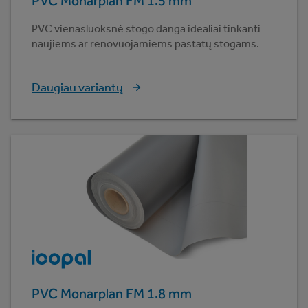
PVC Monarplan FM 1.5 mm
PVC vienasluoksnė stogo danga idealiai tinkanti
naujiems ar renovuojamiems pastatų stogams.
Daugiau variantų
PVC Monarplan FM 1.8 mm