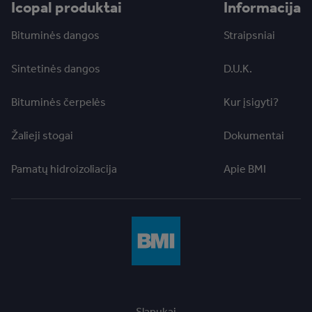
Icopal produktai
Informacija
Bituminės dangos
Straipsniai
Sintetinės dangos
D.U.K.
Bituminės čerpelės
Kur įsigyti?
Žalieji stogai
Dokumentai
Pamatų hidroizoliacija
Apie BMI
Slapukai