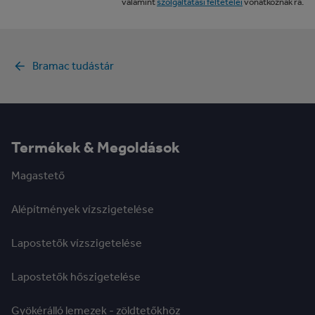
valamint
szolgáltatási feltételei
vonatkoznak rá.
Bramac tudástár
Termékek & Megoldások
Magastető
Alépítmények vízszigetelése
Lapostetők vízszigetelése
Lapostetők hőszigetelése
Gyökérálló lemezek - zöldtetőkhöz