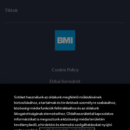
Tiktok
Cookie Policy
Etikai forródrót
ÁSZF
Sütiket használunk az oldalunk megfelelő működésének
biztosításához, a tartalmak és hirdetések személyre szabásához,
Adatvédelmi tájékoztató
közösségi média funkciók felkínálásához és az oldalunk
látogatottságának elemzéséhez. Oldalhasználattal kapcsolatos
Impresszum
információkat is megosztunk a közösségi média területén
tevékenykedő, a hirdetési és elemzési szolgáltatásokat nyújtó
BMI Supplier and Third Party Codes of Conduct