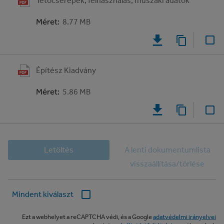
Tetőcserepek, felhasználás, műszaki adatok
Méret
:
8.77 MB
Építész Kiadvány
Méret
:
5.86 MB
Letöltés
A lenti dokumentumlista
visszaállítása/törlése
Mindent kiválaszt
Ezt a webhelyet a reCAPTCHA védi, és a Google
adatvédelmi irányelvei