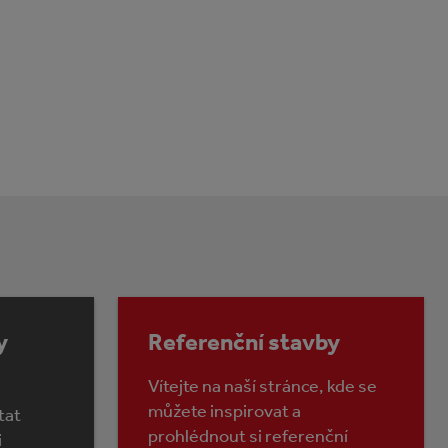
y
Referenční stavby
Vítejte na naší stránce, kde se
můžete inspirovat a
tat
prohlédnout si referenční
i