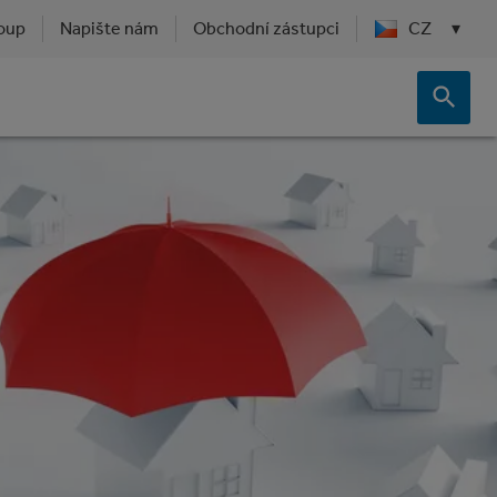
oup
Napište nám
Obchodní zástupci
CZ
▾