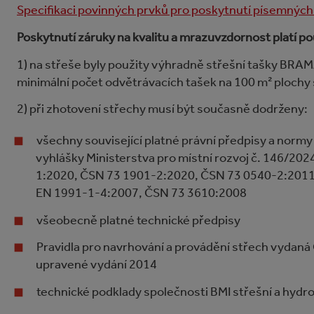
Specifikaci povinných prvků pro poskytnutí písemných 
Poskytnutí záruky na kvalitu a mrazuvzdornost platí po
1) na střeše byly použity výhradně střešní tašky BRAMA
minimální počet odvětrávacích tašek na 100 m² plochy
2) při zhotovení střechy musí být současně dodrženy:
všechny související platné právní předpisy a normy
vyhlášky Ministerstva pro místní rozvoj č. 146/20
1:2020, ČSN 73 1901-2:2020, ČSN 73 0540-2:201
EN 1991-1-4:2007, ČSN 73 3610:2008
všeobecně platné technické předpisy
Pravidla pro navrhování a provádění střech vydaná
upravené vydání 2014
technické podklady společnosti BMI střešní a hydro