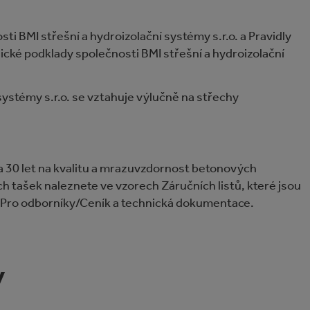
i BMI střešní a hydroizolační systémy s.r.o. a Pravidly
ické podklady společnosti BMI střešní a hydroizolační
systémy s.r.o. se vztahuje výlučně na střechy
a 30 let na kvalitu a mrazuvzdornost betonových
ch tašek naleznete ve vzorech Záručních listů, které jsou
i Pro odborníky/Ceník a technická dokumentace.
y