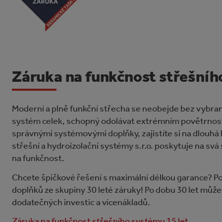
Záruka na funkčnost střešn
Moderní a plně funkční střecha se neobejde bez vybran
systém celek, schopný odolávat extrémním povětrnost
správnými systémovými doplňky, zajistíte si na dlouhá
střešní a hydroizolační systémy s.r.o. poskytuje na sv
na funkčnost.
Chcete špičkové řešení s maximální délkou garance? Po
doplňků ze skupiny 30 leté záruky! Po dobu 30 let můžet
dodatečných investic a vícenákladů.
Záruka na funkčnost střešního systému 15 let