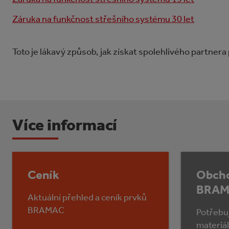
Záruka na funkčnost střešního systému 30 let
Toto je lákavý způsob, jak získat spolehlivého partnera
Více informací
Ceník
Obcho
BRAM
Aktuální přehled a ceník prvků
BRAMAC
Potřebu
materiá