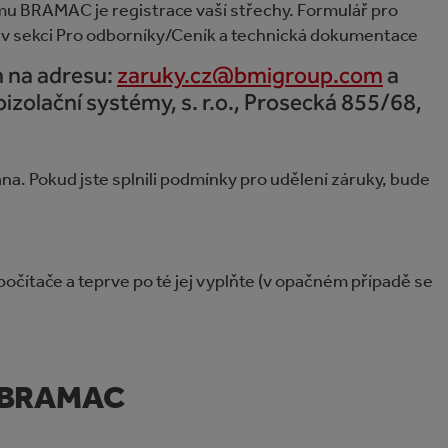
u BRAMAC je registrace vaší střechy. Formulář pro
o v sekci Pro odborníky/Ceník a technická dokumentace
m na adresu:
zaruky.cz@bmigroup.com
a
izolační systémy, s. r.o., Prosecká 855/68,
a. Pokud jste splnili podmínky pro udělení záruky, bude
čítače a teprve po té jej vyplňte (v opačném případě se
y BRAMAC