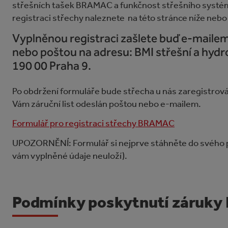
střešních tašek BRAMAC a funkčnost střešního systém
registraci střechy naleznete na této stránce níže neb
Vyplněnou registraci zašlete buď e-maile
nebo poštou na adresu: BMI střešní a hydro
190 00 Praha 9.
Po obdržení formuláře bude střecha u nás zaregistrován
Vám záruční list odeslán poštou nebo e-mailem.
Formulář pro registraci střechy BRAMAC
UPOZORNĚNÍ: Formulář si nejprve stáhněte do svého po
vám vyplněné údaje neuloží).
Podmínky poskytnutí záruk