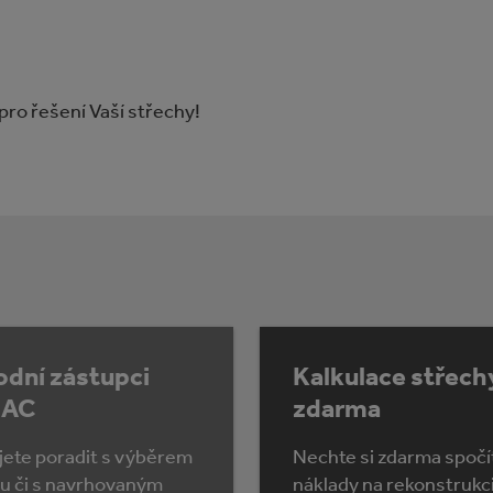
 pro řešení Vaší střechy!
dní zástupci
Kalkulace střech
AC
zdarma
jete poradit s výběrem
Nechte si zdarma spočí
lu či s navrhovaným
náklady na rekonstrukc