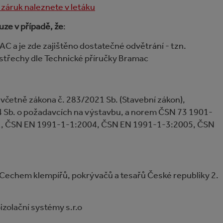
záruk naleznete v letáku
uze v případě, že
:
C a je zde zajištěno dostatečné odvětrání - tzn.
 střechy dle Technické příručky Bramac
 včetně zákona č. 283/2021 Sb. (Stavební zákon),
24 Sb. o požadavcích na výstavbu, a norem ČSN 73 1901-
1, ČSN EN 1991-1-1:2004, ČSN EN 1991-1-3:2005, ČSN
 Cechem klempířů, pokrývačů a tesařů České republiky 2.
izolační systémy s.r.o