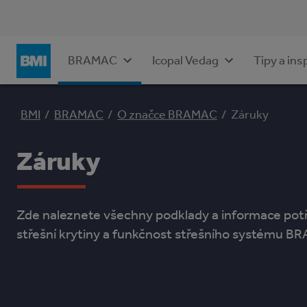
Icopal Vedag
Tipy a ins
BRAMAC
BMI
/
BRAMAC
/
O značce BRAMAC
/
Záruky
Záruky
Zde naleznete všechny podklady a informace potř
střešní krytiny a funkčnost střešního systému B