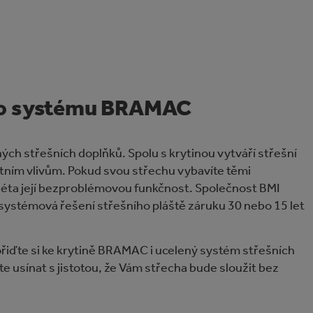
ího systému BRAMAC
ých střešních doplňků. Spolu s krytinou vytváří střešní
ním vlivům. Pokud svou střechu vybavíte těmi
 léta její bezproblémovou funkčnost. Společnost BMI
á systémová řešení střešního pláště záruku 30 nebo 15 let
řiďte si ke krytině BRAMAC i ucelený systém střešních
e usínat s jistotou, že Vám střecha bude sloužit bez