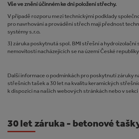
Vše ve znění účinném ke dni položení střechy.
V případě rozporu mezi technickými podklady společnost
pro navrhování a provádění střech mají přednost techn
systémy s.r.o.
3) záruka poskytnutá spol. BMI střešní a hydroizolační 
nemovitostí nacházejících se na území České republiky
Další informace o podmínkách pro poskytnutí záruky n
střešních tašek a 30 let na kvalitu keramických střešní
k dispozici na našich webových stránkách
nebo
v sekc
30 let záruka - betonové tašk