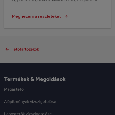
Megnézem a részleteket
Tetőtartozékok
Termékek & Megoldások
Magastető
Alépítmények vízszigetelése
Lapostetők vízszigetelése