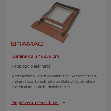
Luminex alu 45x55 cm
Több opció elérhető
A formázható köpenykialakításnak köszönhetően,
univerzálisan beépíthető tetőkibúvó ablak, előre
szerelt alumínium burkolókerettel.
Megnézem a részleteket