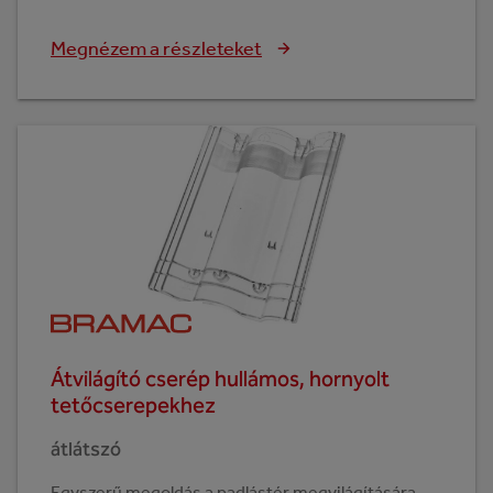
Megnézem a részleteket
Átvilágító cserép hullámos, hornyolt
tetőcserepekhez
átlátszó
Egyszerű megoldás a padlástér megvilágítására.