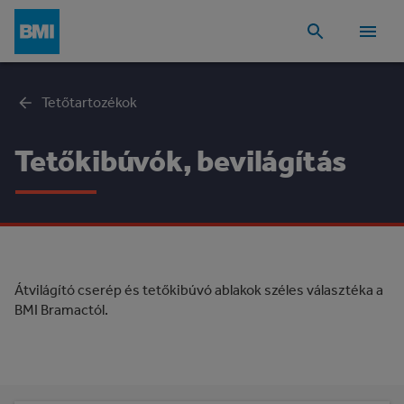
Tetőtartozékok
Tetőkibúvók, bevilágítás
Átvilágító cserép és tetőkibúvó ablakok széles választéka a
BMI Bramactól.