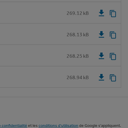
269.12 kB
268.13 kB
268.25 kB
268.94 kB
e confidentialité
et les
conditions d'utilisation
de Google s'appliquent.