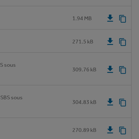
1.94 MB
271.5 kB
S sous
309.76 kB
 SBS sous
304.83 kB
270.89 kB