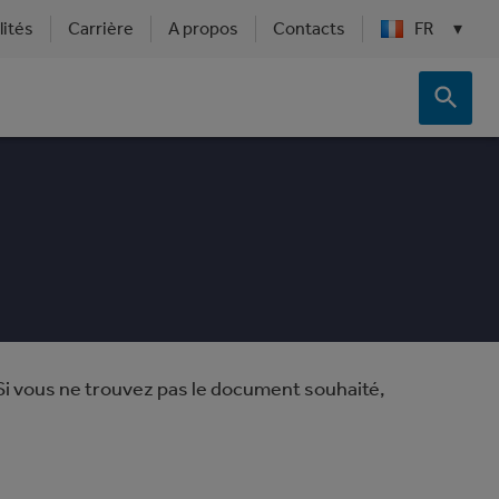
lités
Carrière
A propos
Contacts
FR
▾
Si vous ne trouvez pas le document souhaité,