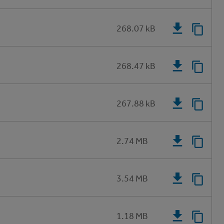
268.07 kB
268.47 kB
267.88 kB
2.74 MB
3.54 MB
1.18 MB