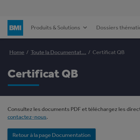
Produits & Solutions
Dossiers thémati
Home
/
Toute la Documentat...
/
Certificat QB
Certificat QB
Consultez les documents PDF et téléchargez les direc
contactez-nous
.
Retour à la page Documentation