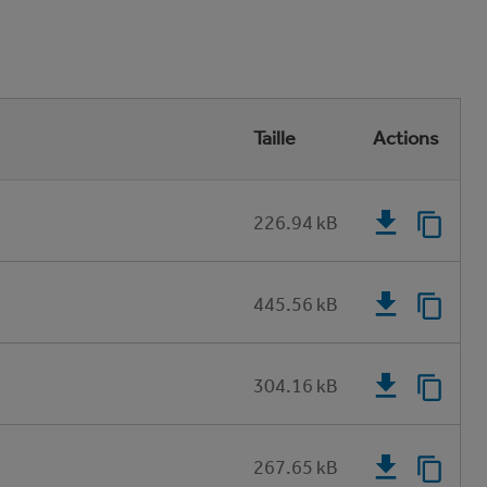
Taille
Actions
226.94 kB
445.56 kB
304.16 kB
267.65 kB