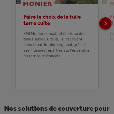
Faire le choix de la tuile
F
terre cuite
B
BMI Monier conçoit et fabrique des
Dé
tuiles Terre Cuite qui s’inscrivent
tu
dans le patrimoine régional, grâce à
ses 4 usines réparties sur l’ensemble
du territoire français.
Nos solutions de couverture pour